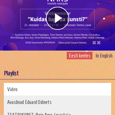
Play
Video
Eesti keeles
In English
Playlist
Video
Avasõnad Eduard Odinets
TEATRIKUNST: Rein Agur, lavastaja