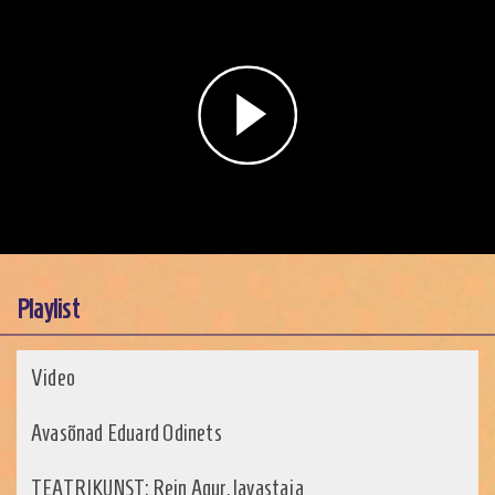
Play
Video
Playlist
Video
Avasõnad Eduard Odinets
TEATRIKUNST: Rein Agur, lavastaja